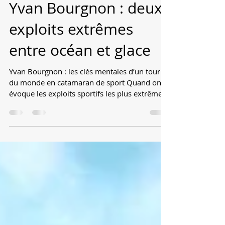
Stephane Fassetta
7 déc. 2025
3 min de lecture
Yvan Bourgnon : deux
exploits extrêmes
entre océan et glace
Yvan Bourgnon : les clés mentales d’un tour
du monde en catamaran de sport Quand on
évoque les exploits sportifs les plus extrêmes,
on cite souvent la force physique, la
technique, la préparation. Pourtant, dans les
environnements les plus hostiles, une autre
dimension décide du résultat : le mental . C’est
ce que révèle l’interview que nous avons
réalisée avec Yvan Bourgnon , navigateur et
aventurier hors norme (détenteur de plusieurs
records du monde et vainqueur de la myth