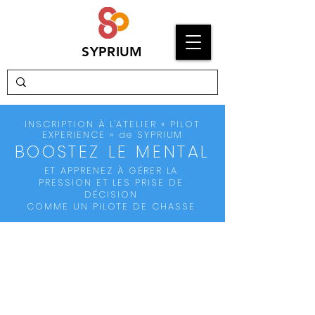
SYPRIUM
INSCRIPTION À L'ATELIER « PILOT
EXPERIENCE » de SYPRIUM
BOOSTEZ LE MENTAL
ET APPRENEZ À GÉRER LA
PRESSION ET LES PRISE DE
DÉCISION
COMME UN PILOTE DE CHASSE