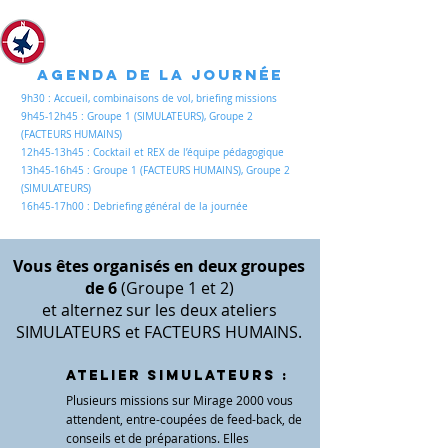
Agenda de la journée
9h30 : Accueil, combinaisons de vol, briefing missions
9h45-12h45 : Groupe 1 (SIMULATEURS), Groupe 2
(FACTEURS HUMAINS)
12h45-13h45 : Cocktail et REX de l’équipe pédagogique
13h45-16h45 : Groupe 1 (FACTEURS HUMAINS), Groupe 2
(SIMULATEURS)
16h45-17h00 : Debriefing général de la journée
Vous êtes organisés en deux groupes
de 6
(Groupe 1 et 2)
et alternez sur les deux ateliers
SIMULATEURS et FACTEURS HUMAINS.
Atelier SIMULATEURS :
Plusieurs missions sur Mirage 2000 vous
attendent, entre-coupées de feed-back, de
conseils et de préparations. Elles