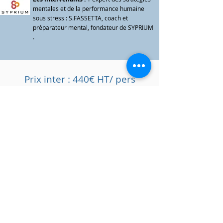
mentales et de la performance humaine
sous stress : S.FASSETTA, coach et
préparateur mental, fondateur de SYPRIUM​
.
Prix inter : 440€ HT/ pers
29 JUIN 2021
(12 places) :
COMPLET
8 JUILLET 2021
(12 places) :
COMPLET
lE LIEU :
JET FIGHTER EXPERIENCE
Blobloblo bloblo blo blbolboblob blbolbobl
blbolboblobblo blo blbolboblob blbolbobl