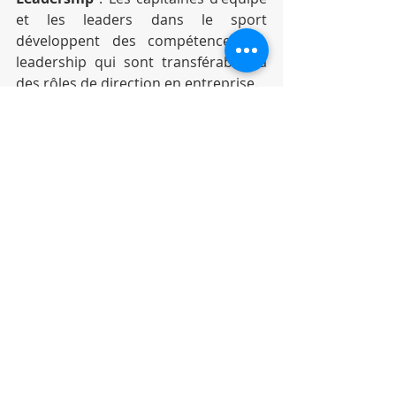
et les leaders dans le sport 
développent des compétences en 
leadership qui sont transférables à 
des rôles de direction en entreprise.
Éthique Professionnelle
 : Les 
valeurs morales du sport, telles que 
le fair-play, s'appliquent également 
dans le monde de l’entreprise pour 
promouvoir une conduite éthique.
Réseau
 : Les événements sportifs 
offrent des opportunités de 
réseautage, permettant aux 
entreprises de nouer des 
partenariats et de développer des 
relations.
Les Jeux Olympiques de 2024 à 
Paris offriront une plate-forme 