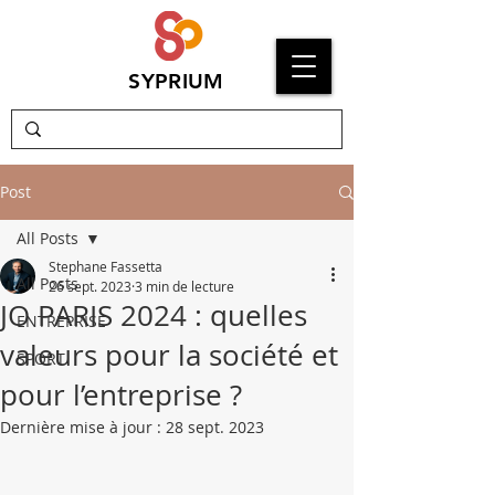
SYPRIUM
Post
All Posts
Stephane Fassetta
All Posts
26 sept. 2023
3 min de lecture
JO PARIS 2024 : quelles
ENTREPRISE
valeurs pour la société et
SPORT
pour l’entreprise ?
Dernière mise à jour :
28 sept. 2023