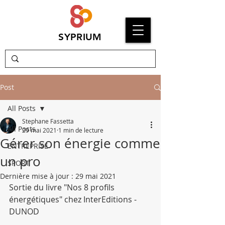
SYPRIUM
Post
All Posts
Stephane Fassetta
All Posts
29 mai 2021
1 min de lecture
Gérer son énergie comme
ENTREPRISE
un pro
SPORT
Dernière mise à jour :
29 mai 2021
Sortie du livre "Nos 8 profils 
énergétiques" chez InterEditions - 
DUNOD